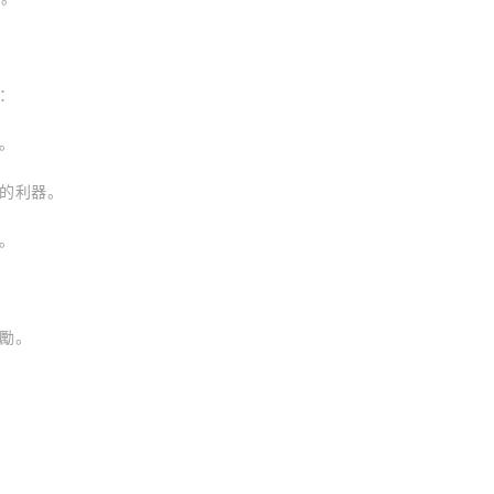
：
。
的利器。
。
勵。