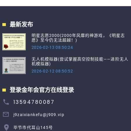
最新发布
明星志愿2000(2000年风靡的神游戏，《明星志
愿》至今仍无法超越！)
2026-02-13 08:50:24
无人机模拟器(尝试掌握高空控制技能——进阶无人
机模拟器)
2026-02-12 08:50:52
登录金年会官方在线登录
13594780087
j9zaixiankefu@j909.vip
毕节市代耳山145号