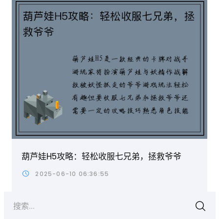
葫芦娃H5攻略：轻松收服七兄弟，拯救爷爷
2025-06-10 06:36:55
搜索...