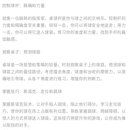
控制球杆：精确和力量
就像一位娴熟的指挥家，桌球杆是你与球之间的交响乐。控制杆的
力度和精确度至关重要。轻轻一击，你可以将球安全地送走；用力
一击，你可以将它送入球袋。练习你的准度和力量，找到手杆的最
佳触感。
观察桌子：预测球路
桌球是一场智慧和策略的较量。时刻观察桌子上的球路，预测球和
球袋之间的最佳路径。考虑撞击角度、球速和台呢的摩擦力，以准
确地引导球。从各个角度进行练习，增强你的判断力。
掌握技巧：斯诺克、走位和跳球
掌握斯诺克技术，让对手陷入困境，阻止他们得分。学习走位技
巧，使你的球在场上占据有利位置。熟练掌握跳球，跨越障碍，以
惊人的方式将球送入球袋。这些技巧将提升你的游戏，让你成为难
以阻挡的对手。