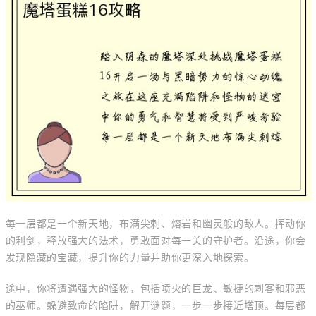
每一层都是一个新天地，布满尖刺、熔岩和幽灵般的敌人。挥动你
的利剑，释放强大的法术，勇敢面对每一关的守护者。沿途，你会
发现隐藏的宝藏，提升你的力量并助你更深入地探索。
途中，你将遭遇强大的怪物，包括喷火的巨龙、敏捷的刺客和邪恶
的巫师。躲避致命的陷阱，解开谜题，一步一步接近塔顶。每层都