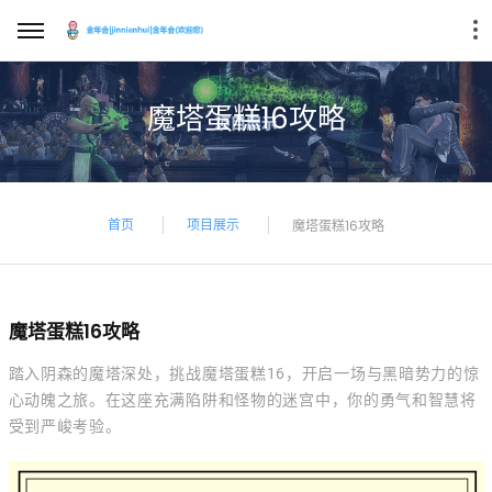
魔塔蛋糕16攻略
首页
项目展示
魔塔蛋糕16攻略
魔塔蛋糕16攻略
踏入阴森的魔塔深处，挑战魔塔蛋糕16，开启一场与黑暗势力的惊
心动魄之旅。在这座充满陷阱和怪物的迷宫中，你的勇气和智慧将
受到严峻考验。