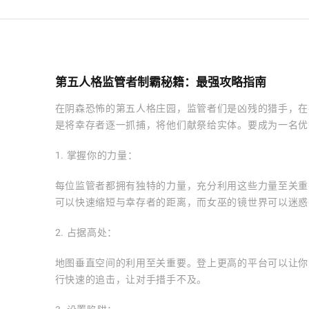
第五人格监管者制霸秘籍：最强攻略指南
在阴森恐怖的第五人格庄园，监管者们是凶残的猎手，在
是将幸存者逐一抓捕，将他们献祭给实体。要成为一名优
1. 掌握你的力量：
每位监管者都拥有独特的力量，充分利用这些力量至关重
可以快速缩短与幸存者的距离，而女巫的镜世界可以迷惑
2. 占据高处：
地图垂直空间的利用至关重要。登上更高的平台可以让你
行快速的追击，让对手措手不及。