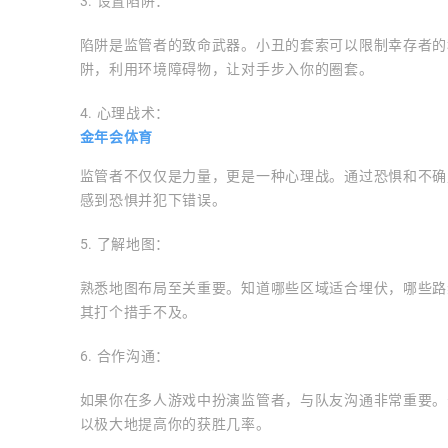
3. 设置陷阱：
陷阱是监管者的致命武器。小丑的套索可以限制幸存者的
阱，利用环境障碍物，让对手步入你的圈套。
4. 心理战术：
金年会体育
监管者不仅仅是力量，更是一种心理战。通过恐惧和不确
感到恐惧并犯下错误。
5. 了解地图：
熟悉地图布局至关重要。知道哪些区域适合埋伏，哪些路
其打个措手不及。
6. 合作沟通：
如果你在多人游戏中扮演监管者，与队友沟通非常重要。
以极大地提高你的获胜几率。