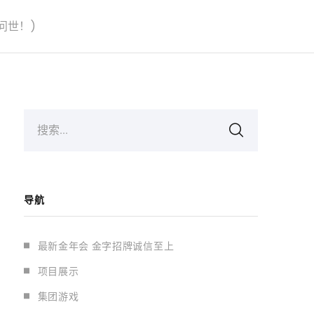
问世！)
搜索...
导航
最新金年会 金字招牌诚信至上
项目展示
集团游戏